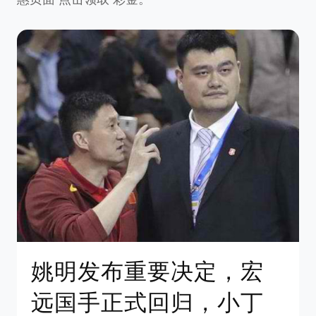
姚明发布重要决定，宏
远国手正式回归，小丁