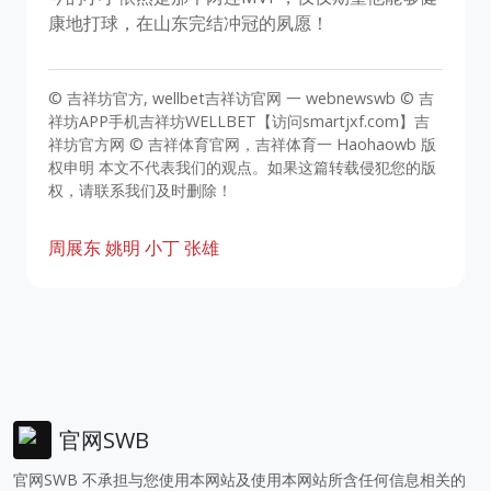
康地打球，在山东完结冲冠的夙愿！
© 吉祥坊官方, wellbet吉祥访官网 一 webnewswb © 吉
祥坊APP手机吉祥坊WELLBET【访问smartjxf.com】吉
祥坊官方网 © 吉祥体育官网，吉祥体育一 Haohaowb 版
权申明 本文不代表我们的观点。如果这篇转载侵犯您的版
权，请联系我们及时删除！
周展东
姚明
小丁
张雄
官网SWB
官网SWB 不承担与您使用本网站及使用本网站所含任何信息相关的