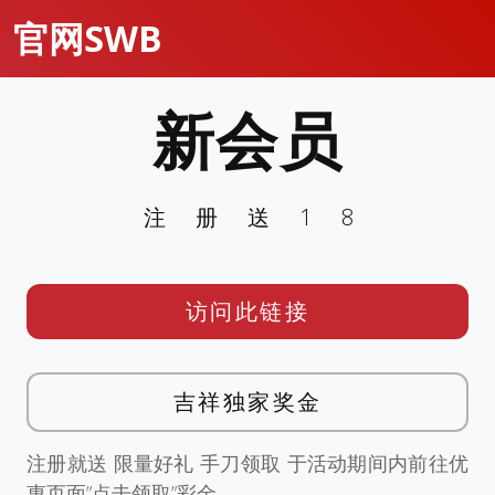
官网SWB
新会员
注册送18
访问此链接
吉祥独家奖金
注册就送 限量好礼 手刀领取 于活动期间内前往优
惠页面”点击领取”彩金。