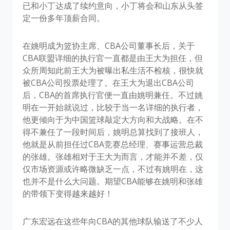
已和小丁达成了续约意向，小丁将会和山东从头签
定一份多年顶薪合同。
在姚明成为篮协主席、CBA公司董事长后，关于
CBA联盟详细的执行官一直都是由王大为担任，但
众所周知此前王大为被曝出私生活不检核，很快就
被CBA公司投票处理了。在王大为退出CBA公司
后，CBA的首席执行官便一直由姚明兼任。不过姚
明在一开始就说过，比较于当一名详细的执行者，
他更倾向于为中国篮球敲定大方向和大战略。在不
得不兼任了一段时间后，姚明总算找到了接班人，
他就是从前担任过CBA竞赛总经理、赛事运营总裁
的张雄。张雄相对于王大为而言，才能并不差，仅
仅市场资源或许略微缺乏一点，不过有姚明在，这
也并不是什么大问题。期望CBA能够在姚明和张雄
的带领下变得越来越好！
广东宏远在这些年向CBA的其他球队输送了不少人