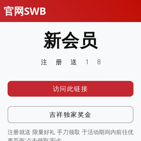
官网SWB
新会员
注册送18
访问此链接
吉祥独家奖金
注册就送 限量好礼 手刀领取 于活动期间内前往优
惠页面”点击领取”彩金。