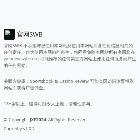
官网SWB
官网SWB 不承担与您使用本网站及使用本网站所含任何信息相关的
任何责任。作为使用本网站的条件，您同意免除本网站所有者因您在
webnewswb.com
可能推荐的任何第三方网站上使用任何服务而产生
的任何索赔。
关联方披露：Sportsbook & Casino Review 可能会因访问体育博彩
网站而获得广告佣金。
18+岁以上。赌博可能令人上瘾，请理性参与。
© Copyright
JXF2024
. All Rights Reserved
Currently v1.0.2.