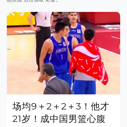
场均9＋2＋2＋3！他才
21岁！成中国男篮心腹