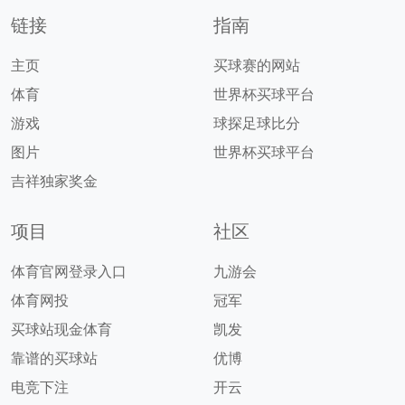
链接
指南
主页
买球赛的网站
体育
世界杯买球平台
游戏
球探足球比分
图片
世界杯买球平台
吉祥独家奖金
项目
社区
体育官网登录入口
九游会
体育网投
冠军
买球站现金体育
凯发
靠谱的买球站
优博
电竞下注
开云