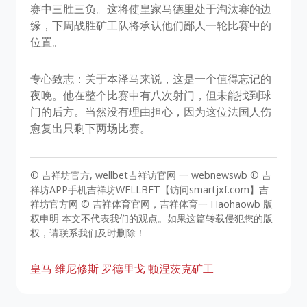
赛中三胜三负。这将使皇家马德里处于淘汰赛的边
缘，下周战胜矿工队将承认他们鄙人一轮比赛中的
位置。
专心致志：关于本泽马来说，这是一个值得忘记的
夜晚。他在整个比赛中有八次射门，但未能找到球
门的后方。当然没有理由担心，因为这位法国人伤
愈复出只剩下两场比赛。
© 吉祥坊官方, wellbet吉祥访官网 一 webnewswb © 吉
祥坊APP手机吉祥坊WELLBET【访问smartjxf.com】吉
祥坊官方网 © 吉祥体育官网，吉祥体育一 Haohaowb 版
权申明 本文不代表我们的观点。如果这篇转载侵犯您的版
权，请联系我们及时删除！
皇马
维尼修斯
罗德里戈
顿涅茨克矿工