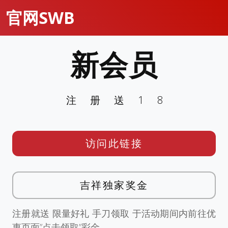
官网SWB
新会员
注册送18
访问此链接
吉祥独家奖金
注册就送 限量好礼 手刀领取 于活动期间内前往优
惠页面”点击领取”彩金。