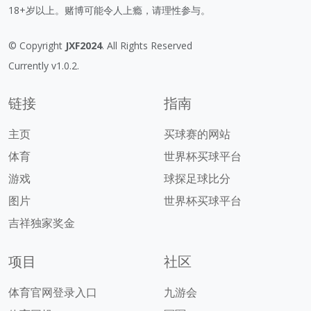
18+岁以上。赌博可能令人上瘾，请理性参与。
© Copyright
JXF2024
. All Rights Reserved
Currently v1.0.2.
链接
指南
主页
买球赛的网站
体育
世界杯买球平台
游戏
球探足球比分
图片
世界杯买球平台
吉祥独家奖金
项目
社区
体育官网登录入口
九游会