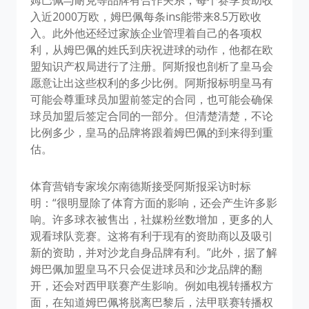
姆巴佩与耐克等品牌有合作关系，每个赛季资助收
入近2000万欧，姆巴佩每条ins能带来8.5万欧收
入。此外他还经过家族企业管理着自己的各项权
利，从姆巴佩的姓氏到庆祝进球的动作，他都在欧
盟知识产权局进行了注册。阿斯报也剖析了皇马会
愿意让出这些权利的多少比例。阿斯报标明皇马有
可能会尊重球员加盟前签定的合同，也可能会确保
球员加盟后签定合同的一部分。但清楚清楚，不论
比例多少，皇马的品牌将跟着姆巴佩的到来得到重
估。
体育营销专家埃尔南德斯接受阿斯报采访时标
明：“很明显除了体育方面的影响，还会产生许多影
响。许多球衣被售出，社媒粉丝数增加，更多的人
观看球队竞赛。这将有利于现有的资助商以及吸引
新的资助，并对沙龙自身品牌有利。”此外，据了解
姆巴佩加盟皇马不只会促进球员和沙龙品牌的翻
开，还会对西甲联赛产生影响。例如电视转播权方
面，在知道姆巴佩将脱离巴黎后，法甲联赛转播权