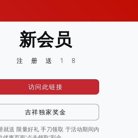
新会员
注册送18
访问此链接
吉祥独家奖金
册就送 限量好礼 手刀领取 于活动期间内
往优惠页面”点击领取”彩金。