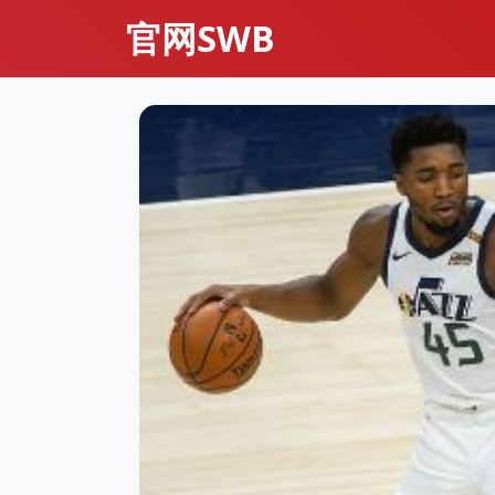
官网SWB