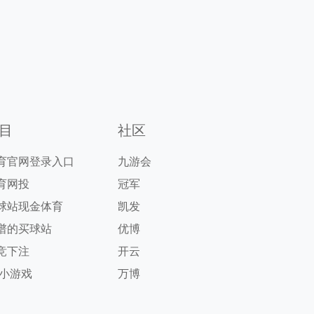
目
社区
育官网登录入口
九游会
育网投
冠军
球站现金体育
凯发
谱的买球站
优博
竞下注
开云
g小游戏
万博