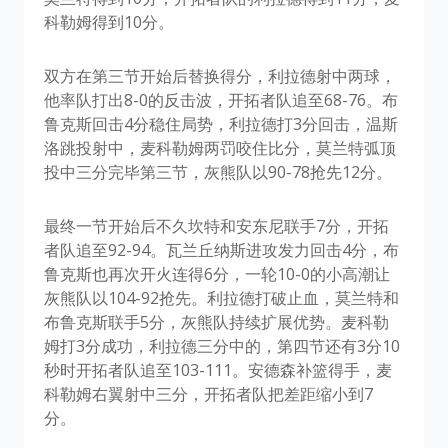
科勒姆得到10分。
双方在第三节开始后替换得分，利拉德射中两球，
他率队打出8-0的反击波，开拓者队追至68-76。布
鲁克斯回击4分稳住局势，利拉德打3分回击，温斯
洛跳投射中，麦科勒姆两罚咬住比分，莫兰特弧顶
投中三分完毕第三节，灰熊队以90-78抢先12分。
最终一节开始后不久坎特和安东尼联手7分，开拓
者队追至92-94。瓦兰丘纳斯进攻发力回击4分，布
鲁克斯也再次开火连得6分，一轮10-0的小高潮让
灰熊队以104-92抢先。利拉德打破止血，莫兰特和
布鲁克斯联手5分，灰熊队持续扩展优势。麦科勒
姆打3分成功，利拉德三分中的，第四节还有3分10
秒时开拓者队追至103-111。安德森补篮得手，麦
科勒姆右翼射中三分，开拓者队把差距缩小到7
分。