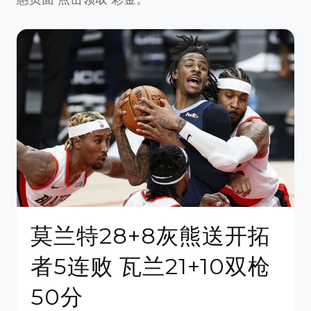
莫兰特28+8灰熊送开拓
者5连败 瓦兰21+10双枪
50分