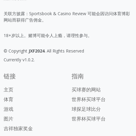
关联方披露：Sportsbook & Casino Review 可能会因访问体育博彩
网站而获得广告佣金。
18+岁以上。赌博可能令人上瘾，请理性参与。
© Copyright
JXF2024
. All Rights Reserved
Currently v1.0.2.
链接
指南
主页
买球赛的网站
体育
世界杯买球平台
游戏
球探足球比分
图片
世界杯买球平台
吉祥独家奖金