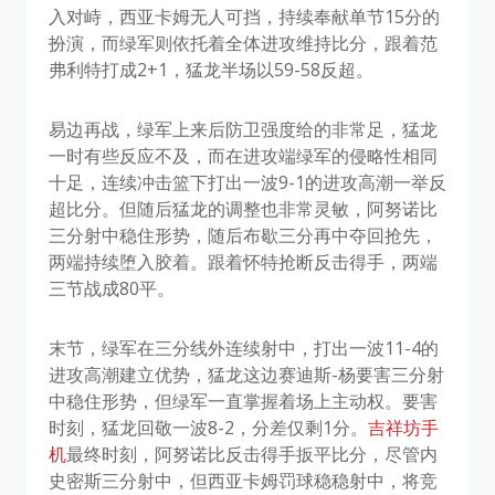
入对峙，西亚卡姆无人可挡，持续奉献单节15分的
扮演，而绿军则依托着全体进攻维持比分，跟着范
弗利特打成2+1，猛龙半场以59-58反超。
易边再战，绿军上来后防卫强度给的非常足，猛龙
一时有些反应不及，而在进攻端绿军的侵略性相同
十足，连续冲击篮下打出一波9-1的进攻高潮一举反
超比分。但随后猛龙的调整也非常灵敏，阿努诺比
三分射中稳住形势，随后布歇三分再中夺回抢先，
两端持续堕入胶着。跟着怀特抢断反击得手，两端
三节战成80平。
末节，绿军在三分线外连续射中，打出一波11-4的
进攻高潮建立优势，猛龙这边赛迪斯-杨要害三分射
中稳住形势，但绿军一直掌握着场上主动权。要害
时刻，猛龙回敬一波8-2，分差仅剩1分。
吉祥坊手
机
最终时刻，阿努诺比反击得手扳平比分，尽管内
史密斯三分射中，但西亚卡姆罚球稳稳射中，将竞