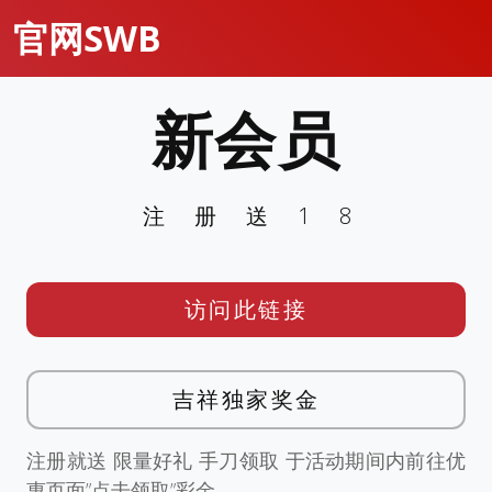
官网SWB
新会员
注册送18
访问此链接
吉祥独家奖金
注册就送 限量好礼 手刀领取 于活动期间内前往优
惠页面”点击领取”彩金。