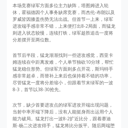
本场竞赛绿军方面多位主力缺阵，塔图姆进入轮
休，霍福德因个人事务缺席竞赛，而杰伦-布朗以及
罗威皆因膝盖伤势无法出战。但首节一上来，绿军
进攻端手感非常不错，上来便打出8-2局面，而猛龙
则进入状态较慢，连续打铁，绿军趁胜追击一度将
分差摆开至两位数。
首节后半段，猛龙渐渐找到一些进攻感觉，西亚卡
姆连续在中距离发难，个人单节独砍10分球，帮忙
猛龙稳住形势。但绿军方面则多点开花，斯玛特手
感非常超卓，而替补上来后也保持着不错的功率，
尽管猛龙一度将分差缩小，但跟着节末绿军的一波
8-3，首节以38-30抢先。
次节，缺少首要进攻点的绿军进攻开端出现问题，
当射中率开端下降后，没有人能挺身而出运用个人
能力破局。猛龙打出一波8-2扩近比分，跟着赛迪
斯-杨二次进攻得手，猛龙将比分扳平。随后两端堕