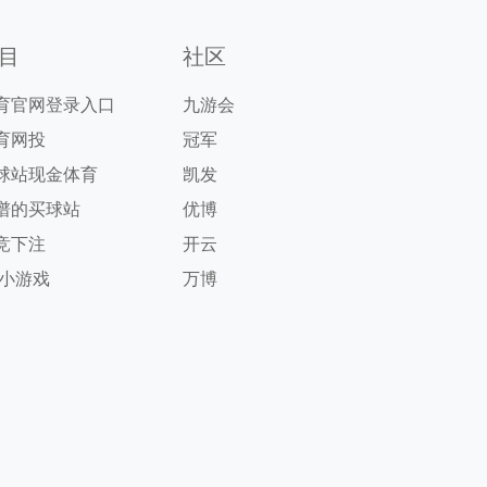
目
社区
育官网登录入口
九游会
育网投
冠军
球站现金体育
凯发
谱的买球站
优博
竞下注
开云
g小游戏
万博