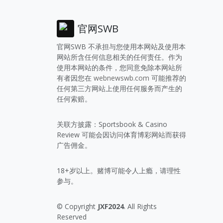
官网SWB
官网SWB 不承担与您使用本网站及使用本
网站所含任何信息相关的任何责任。作为
使用本网站的条件，您同意免除本网站所
有者因您在
webnewswb.com
可能推荐的
任何第三方网站上使用任何服务而产生的
任何索赔。
关联方披露：Sportsbook & Casino
Review 可能会因访问体育博彩网站而获得
广告佣金。
18+岁以上。赌博可能令人上瘾，请理性
参与。
© Copyright
JXF2024
. All Rights
Reserved