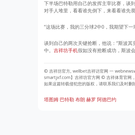
下半场巴特勒用自己的发挥主宰比赛，谈到
对手人堆里，看看谁先倒下，来看看谁先畏
“这场比赛，我的三分球2中0，我期望下一
谈到自己的两次关键抢断，他说：“斯波其
中。
吉祥坊手机
假如没有抢断成功，斯波会
© 吉祥坊官方, wellbet吉祥访官网 一 webne
smartjxf.com】吉祥坊官方网 © 吉祥体育官
如果这篇转载侵犯您的版权，请联系我们及时删
塔图姆
巴特勒
布朗
赫罗
阿德巴约