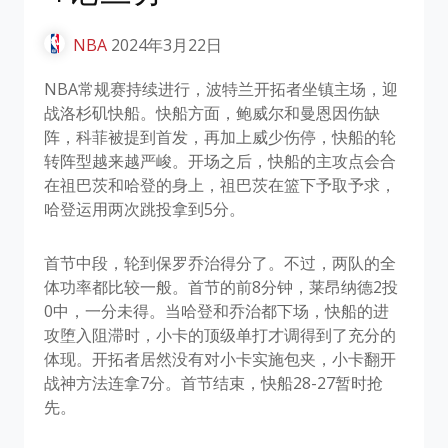
NBA
2024年3月22日
NBA常规赛持续进行，波特兰开拓者坐镇主场，迎
战洛杉矶快船。快船方面，鲍威尔和曼恩因伤缺
阵，科菲被提到首发，再加上威少伤停，快船的轮
转阵型越来越严峻。开场之后，快船的主攻点会合
在祖巴茨和哈登的身上，祖巴茨在篮下予取予求，
哈登运用两次跳投拿到5分。
首节中段，轮到保罗乔治得分了。不过，两队的全
体功率都比较一般。首节的前8分钟，莱昂纳德2投
0中，一分未得。当哈登和乔治都下场，快船的进
攻堕入阻滞时，小卡的顶级单打才调得到了充分的
体现。开拓者居然没有对小卡实施包夹，小卡翻开
战神方法连拿7分。首节结束，快船28-27暂时抢
先。