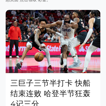
三巨子三节半打卡 快船
结束连败 哈登半节狂轰
4记三分