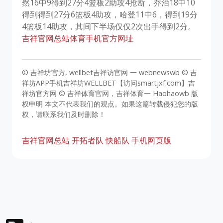
然16中9得到27分4篮板2助攻4抢断，乔治18中10
得到得到27分6篮板4助攻，哈登11中6，得到19分
4篮板14助攻，其间下半场仅仅2次出手得到2分。
吉祥官网总站体育手机官方网址
© 吉祥坊官方, wellbet吉祥访官网 一 webnewswb © 吉
祥坊APP手机吉祥坊WELLBET【访问smartjxf.com】吉
祥坊官方网 © 吉祥体育官网，吉祥体育一 Haohaowb 版
权申明 本文不代表我们的观点。如果这篇转载侵犯您的版
权，请联系我们及时删除！
吉祥官网总站
开拓者队
快船队
手机网页版