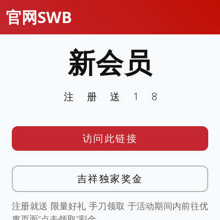
官网SWB
新会员
注册送18
访问此链接
吉祥独家奖金
注册就送 限量好礼 手刀领取 于活动期间内前往优
惠页面”点击领取”彩金。