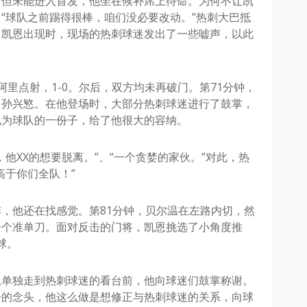
，但未能进入首发，他坐在候补席上待命。为何不让凯
“球队之前踢得很棒，咱们没必要改动。”热刺大巴抵
当凯恩出现时，现场的热刺球迷发出了一些嘘声，以此
里点射，1-0。尔后，双方均未再破门。第71分钟，
了孙兴慜。在他登场时，大部分热刺球迷进行了鼓掌，
视为球队的一份子，给了他很大的容纳。
他XX的想要脱离。”、“一个贪婪的家伙。”对此，热
高于你们全队！”
，他还在找感觉。第81分钟，贝尔温在左路内切，然
一个准单刀。面对反击的门将，凯恩挑选了小角度推
球。
恩单独走到热刺球迷的看台前，他向球迷们鼓掌称谢。
会的念头，他这么做是想修正与热刺球迷的关系，向球