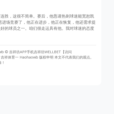
两连胜，这很不简单。赛后，他恳请热刺球迷能宽恕凯
恩进场竞赛了，他正在进步，他正在恢复，他还需求提
最好的球员之一。咱们很走运具有他。我对球迷的态度
wswb © 吉祥坊APP手机吉祥坊WELLBET【访问
网，吉祥体育一 Haohaowb 版权申明 本文不代表我们的观点。
除！