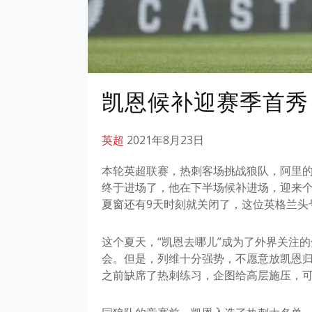
凯恩候补迎赛季首秀
英超
2021年8月23日
本轮英超联赛，热刺客场挑战狼队，阿里的
终于进场了，他在下半场候补进场，迎来
夏窗还有9天时刻就关闭了，这位英格兰头
这个夏天，“凯恩去哪儿”成为了外界关注
会。但是，列维十分强势，不愿意放凯恩
之前缺席了热刺练习，企图给高层施压，