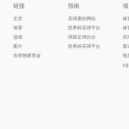
链接
指南
项
主页
买球赛的网站
体
体育
世界杯买球平台
体
游戏
球探足球比分
买
图片
世界杯买球平台
靠
吉祥独家奖金
电
p