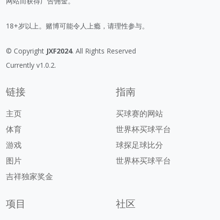
网站而获得广告佣金。
18+岁以上。赌博可能令人上瘾，请理性参与。
© Copyright
JXF2024
. All Rights Reserved
Currently v1.0.2.
链接
指南
主页
买球赛的网站
体育
世界杯买球平台
游戏
球探足球比分
图片
世界杯买球平台
吉祥独家奖金
项目
社区