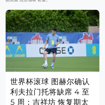
世界杯滚球 图赫尔确认
利夫拉门托将缺席 4 至
5 周：吉祥坊 恢复期太