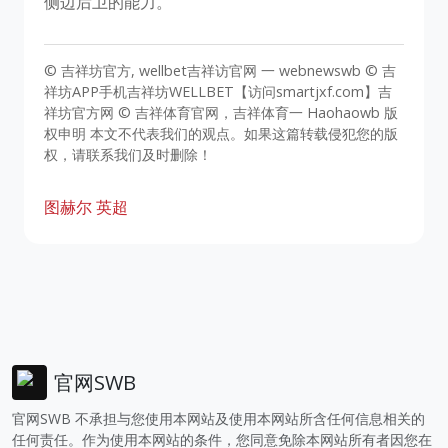
侧边后卫的能力。”
© 吉祥坊官方, wellbet吉祥访官网 一 webnewswb © 吉
祥坊APP手机吉祥坊WELLBET【访问smartjxf.com】吉
祥坊官方网 © 吉祥体育官网，吉祥体育一 Haohaowb 版
权申明 本文不代表我们的观点。如果这篇转载侵犯您的版
权，请联系我们及时删除！
图赫尔
英超
官网SWB
官网SWB 不承担与您使用本网站及使用本网站所含任何信息相关的
任何责任。作为使用本网站的条件，您同意免除本网站所有者因您在