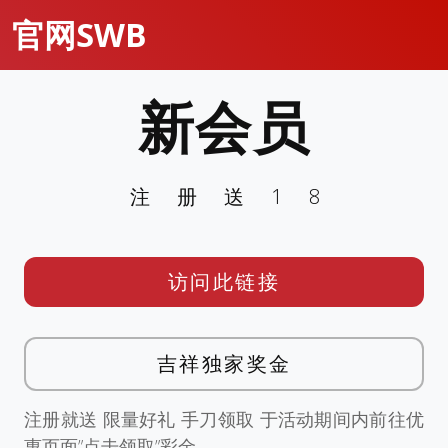
官网SWB
新会员
注册送18
访问此链接
吉祥独家奖金
注册就送 限量好礼 手刀领取 于活动期间内前往优
惠页面”点击领取”彩金。