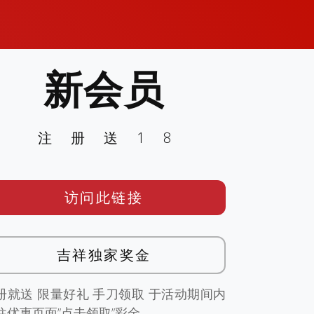
新会员
注册送18
访问此链接
吉祥独家奖金
册就送 限量好礼 手刀领取 于活动期间内
往优惠页面”点击领取”彩金。