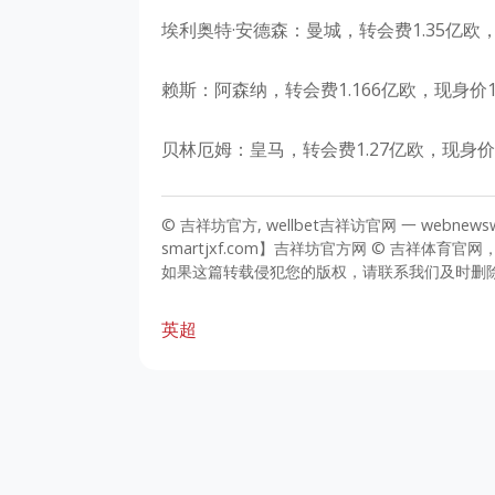
埃利奥特·安德森：曼城，转会费1.35亿欧，
赖斯：阿森纳，转会费1.166亿欧，现身价1
贝林厄姆：皇马，转会费1.27亿欧，现身价1
© 吉祥坊官方, wellbet吉祥访官网 一 webne
smartjxf.com】吉祥坊官方网 © 吉祥体育官
如果这篇转载侵犯您的版权，请联系我们及时删
英超