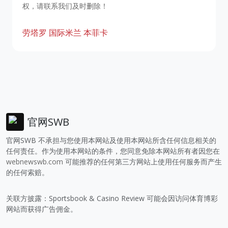
权，请联系我们及时删除！
劳塔罗
国际米兰
本菲卡
官网SWB
官网SWB 不承担与您使用本网站及使用本网站所含任何信息相关的
任何责任。作为使用本网站的条件，您同意免除本网站所有者因您在
webnewswb.com
可能推荐的任何第三方网站上使用任何服务而产生
的任何索赔。
关联方披露：Sportsbook & Casino Review 可能会因访问体育博彩
网站而获得广告佣金。