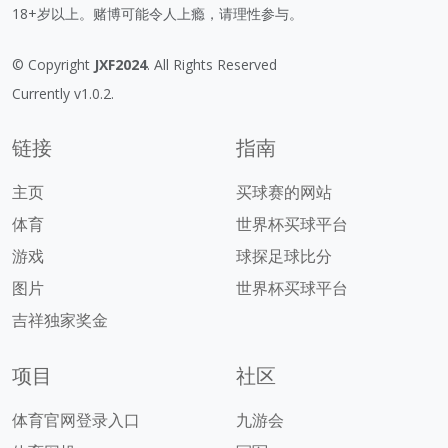
18+岁以上。赌博可能令人上瘾，请理性参与。
© Copyright
JXF2024
. All Rights Reserved
Currently v1.0.2.
链接
指南
主页
买球赛的网站
体育
世界杯买球平台
游戏
球探足球比分
图片
世界杯买球平台
吉祥独家奖金
项目
社区
体育官网登录入口
九游会