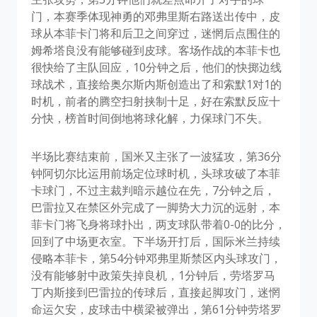
门，本赛季体现神勇的邓弗里斯右路送出传中，皮
球从本菲卡门将和后卫之间穿过，迷惘后点围住的
姆希塔良没有能够碰到皮球。客场作战的本菲卡也
很快给了主队回应，10分钟之后，他们的快掷边线
球战术，直接给奥尔斯内斯创造出了和索默1对1的
时机，前者的腾空扫射挟制十足，好在索默反应十
分快，榜首时间倒地将球化解，力保球门不失。
半场比赛结束前，国米又主张了一波猛攻，第36分
钟阿切尔比运用前场定位球时机，头球攻破了本菲
卡球门，不过主裁判暗示越位在先，7分钟之后，
巴雷拉又在禁区外完成了一脚势大力沉的远射，本
菲卡门将飞身将球扑出，两支球队带着0-0的比分，
回到了中场更衣室。下半场开打后，国际米兰持续
侵略本菲卡，第54分钟邓弗里斯禁区内头球攻门，
没有能够射中政策失掉良机，1分钟后，劳塔罗马
丁内斯接到巴雷拉的传球后，直接起脚攻门，迷惘
命运欠安，皮球击中横梁被弹出，第61分钟劳塔罗