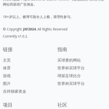
网站而获得广告佣金。
18+岁以上。赌博可能令人上瘾，请理性参与。
© Copyright
JXF2024
. All Rights Reserved
Currently v1.0.2.
链接
指南
主页
买球赛的网站
体育
世界杯买球平台
游戏
球探足球比分
图片
世界杯买球平台
吉祥独家奖金
项目
社区