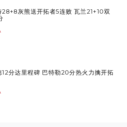
28+8灰熊送开拓者5连败 瓦兰21+10双
分
A
德12分达里程碑 巴特勒20分热火力擒开拓
A