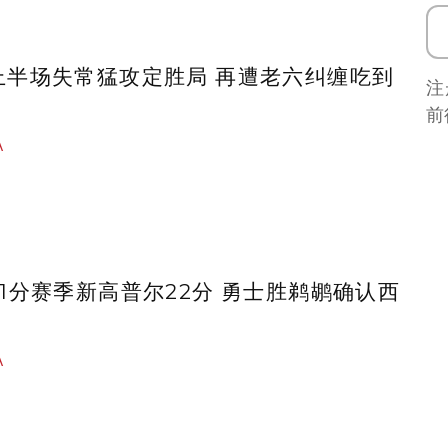
上半场失常猛攻定胜局 再遭老六纠缠吃到
注
前
A
41分赛季新高普尔22分 勇士胜鹈鹕确认西
A