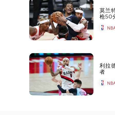
莫兰特
枪50
NB
利拉
者
NB