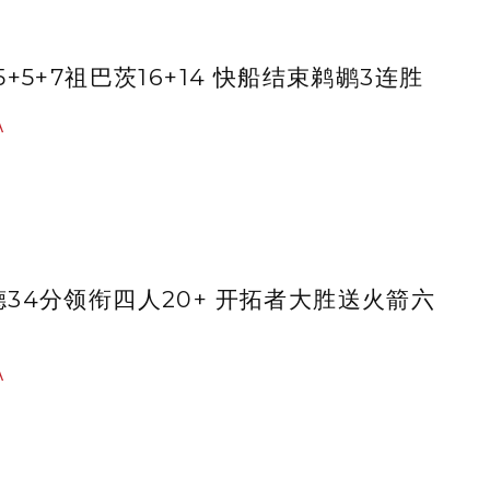
5+5+7祖巴茨16+14 快船结束鹈鹕3连胜
A
34分领衔四人20+ 开拓者大胜送火箭六
A