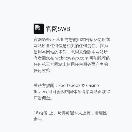
官网SWB
官网SWB 不承担与您使用本网站及使用本
网站所含任何信息相关的任何责任。作为
使用本网站的条件，您同意免除本网站所
有者因您在
webnewswb.com
可能推荐的
任何第三方网站上使用任何服务而产生的
任何索赔。
关联方披露：Sportsbook & Casino
Review 可能会因访问体育博彩网站而获得
广告佣金。
18+岁以上。赌博可能令人上瘾，请理性
参与。