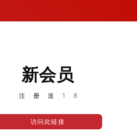
新会员
注册送18
访问此链接