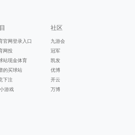
目
社区
育官网登录入口
九游会
育网投
冠军
球站现金体育
凯发
谱的买球站
优博
竞下注
开云
g小游戏
万博